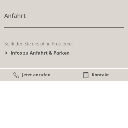
Anfahrt
So finden Sie uns ohne Probleme:
Infos zu Anfahrt & Parken
Jetzt anrufen
Kontakt
Sprechzeiten
Montag - Donnerstag
08:00 – 18:00 Uhr
Freitag
08:00 – 14:00 Uhr