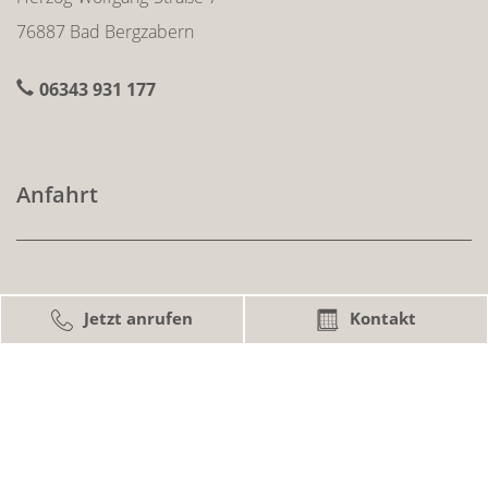
76887 Bad Bergzabern
06343 931 177
Anfahrt
So finden Sie uns ohne Probleme:
Jetzt anrufen
Kontakt
Infos zu Anfahrt & Parken
Sprechzeiten