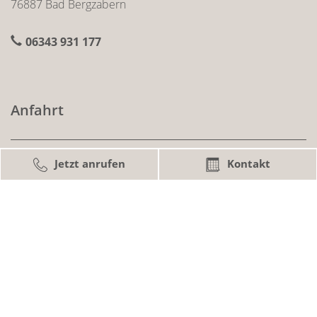
76887 Bad Bergzabern
06343 931 177
Anfahrt
Jetzt anrufen
Kontakt
So finden Sie uns ohne Probleme:
Infos zu Anfahrt & Parken
Sprechzeiten