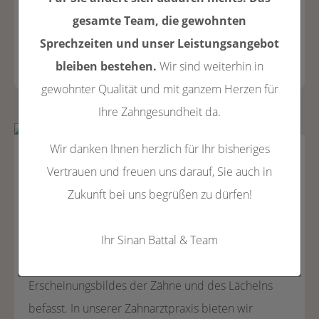
das in der Behandlung verwendet wird, sicher und
gesamte Team, die gewohnten
sauber ist.
Sprechzeiten und unser Leistungsangebot
mehr erfahren
bleiben bestehen.
Wir sind weiterhin in
gewohnter Qualität und mit ganzem Herzen für
Ihre Zahngesundheit da.
Wir danken Ihnen herzlich für Ihr bisheriges
ÄSTHETISCHE
Vertrauen und freuen uns darauf, Sie auch in
Zukunft bei uns begrüßen zu dürfen!
ZAHNHEILKUNDE
Ihr Sinan Battal & Team
Die ästhetische Zahnheilkunde ist ein Teilgebiet der
Zahnmedizin, das sich mit der Verbesserung des
Erscheinungsbildes der Zähne und des Lächelns
befasst. In unserer Zahnarztpraxis bieten wir