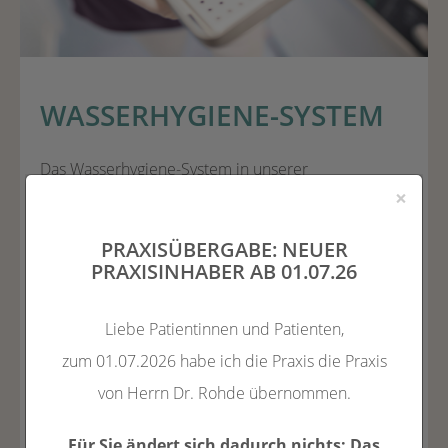
WASSERHYGIENE-SYSTEM
Das Wasserhygiene-System in unserer
×
Zahnarztpraxis ist wichtig, um die Qualität des
Wassers zu verbessern und Infektionsrisiken zu
PRAXISÜBERGABE: NEUER
minimieren. Das System besteht aus verschiedenen
PRAXISINHABER AB 01.07.26
Komponenten wie Filtern, Desinfektionsmittel- und
Liebe Patientinnen und Patienten,
Entkalkungseinrichtungen sowie regelmäßigen
zum 01.07.2026 habe ich die Praxis die Praxis
Überprüfungen der Wasserqualität. Ziel ist es, die
von Herrn Dr. Rohde übernommen.
Verbreitung von Krankheitserregern im Wasser zu
reduzieren und sicherzustellen, dass das Wasser,
Für Sie ändert sich dadurch nichts: Das